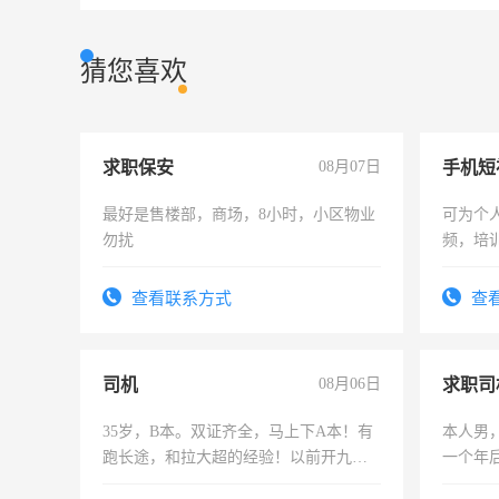
猜您喜欢
求职保安
08月07日
最好是售楼部，商场，8小时，小区物业
可为个
勿扰
频，培
可为个
频，培
查看联系方式
查
音！你
成为拍
司机
08月06日
求职司
35岁，B本。双证齐全，马上下A本！有
本人男，
跑长途，和拉大超的经验！以前开九米
一个年
六，渣土车
加班。