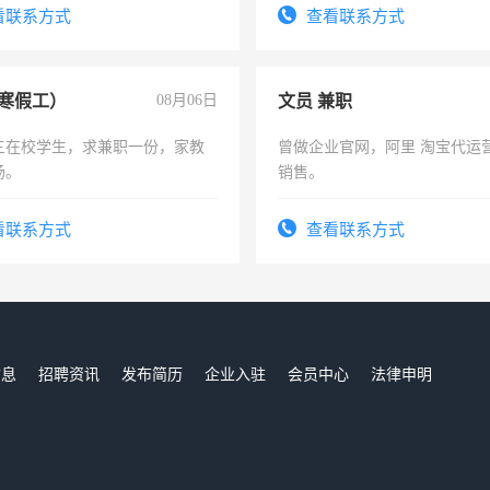
结识有识之士，共享未来。
看联系方式
查看联系方式
寒假工）
08月06日
文员 兼职
三在校学生，求兼职一份，家教
曾做企业官网，阿里 淘宝代运
场。
销售。
看联系方式
查看联系方式
信息
招聘资讯
发布简历
企业入驻
会员中心
法律申明
们