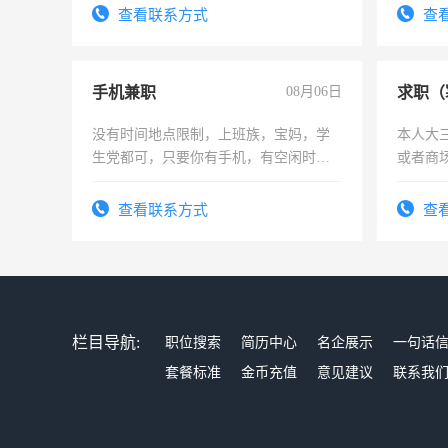
查看联系方式
查
手机兼职
08月06日
求职（
没有时间地点限制，上班族，宝妈，学
本人大
生党都可，只要你有手机，有空闲时
或者商
间，一单一结，一天二三十不成问题，
勤快的四五十，每天挣零花钱没问题！
查看联系方式
查
栏目导航:
职位搜索
简历中心
名企展示
一句话
套餐标准
金币充值
意见建议
联系我