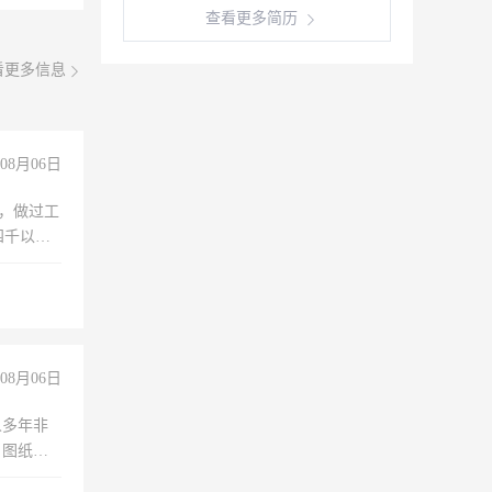
查看更多简历
看更多信息
08月06日
)，做过工
四千以
保险勿扰
08月06日
人多年非
、图纸制
诚合作，