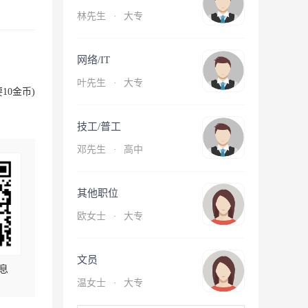
林先生
·
大专
网络/IT
叶先生
·
大专
10金币)
技工/普工
邓先生
·
高中
其他职位
欧女士
·
大专
文员
息
温女士
·
大专